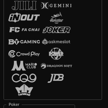
Poker