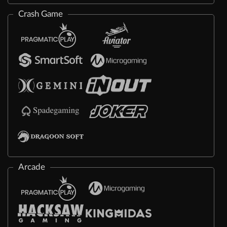
Crash Game
Arcade