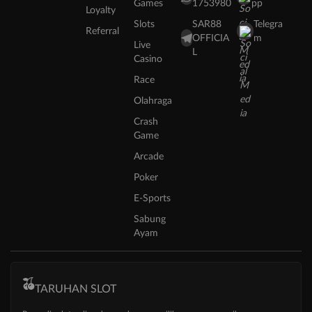
Games
1753980
pp
Loyalty
Slots
SAR88
Telegra
Referral
OFFICIA
m
Live
L
Casino
Race
Olahraga
Crash
Game
Arcade
Poker
E-Sports
Sabung
Ayam
TARUHAN SLOT